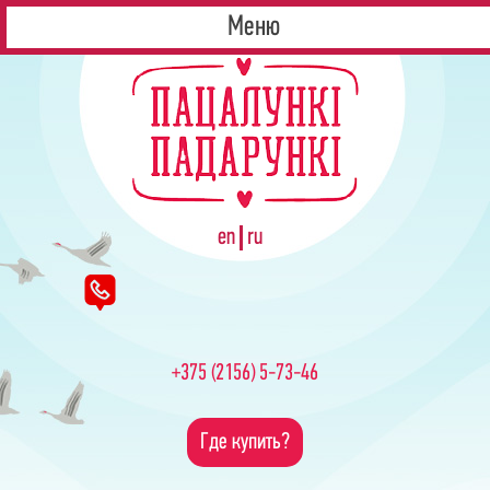
Контакты
ОДО ПКФ "Аржаница"
Меню
en
ru
+375 (2156) 5-73-46
Где купить?