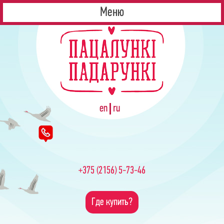
Контакты
ОДО ПКФ "Аржаница"
Меню
en
ru
+375 (2156) 5-73-46
Где купить?